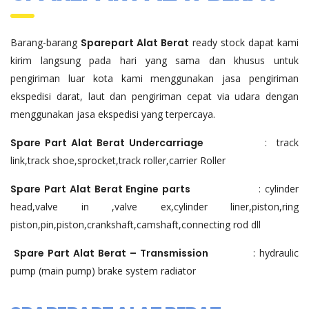
Barang-barang
Sparepart Alat Berat
ready stock dapat kami
kirim langsung pada hari yang sama dan khusus untuk
pengiriman luar kota kami menggunakan jasa pengiriman
ekspedisi darat, laut dan pengiriman cepat via udara dengan
menggunakan jasa ekspedisi yang terpercaya.
Spare Part Alat Berat Undercarriage
: track
link,track shoe,sprocket,track roller,carrier Roller
Spare Part Alat Berat Engine parts
: cylinder
head,valve in ,valve ex,cylinder liner,piston,ring
piston,pin,piston,crankshaft,camshaft,connecting rod dll
Spare Part Alat Berat – Transmission
: hydraulic
pump (main pump) brake system radiator