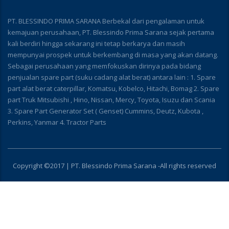
PT. BLESSINDO PRIMA SARANA Berbekal dari pengalaman untuk
kemajuan perusahaan, PT. Blessindo Prima Sarana sejak pertama
kali berdiri hingga sekarang ini tetap berkarya dan masih
mempunyai prospek untuk berkembang di masa yang akan datang.
Sebagai perusahaan yang memfokuskan dirinya pada bidang
penjualan spare part (suku cadang alat berat) antara lain : 1. Spare
part alat berat caterpillar, Komatsu, Kobelco, Hitachi, Bomag 2. Spare
part Truk Mitsubishi , Hino, Nissan, Mercy, Toyota, Isuzu dan Scania
3. Spare Part Generator Set ( Genset) Cummins, Deutz, Kubota ,
Perkins, Yanmar 4. Tractor Parts
Copyright ©2017 | PT. Blessindo Prima Sarana -All rights reserved