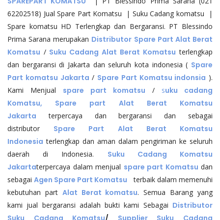
SPAREPART KOMATSU
| PT Blessindo Prima Sarana (021
62202518) Jual Spare Part Komatsu | Suku Cadang komatsu |
Spare komatsu HD Terlengkap dan Bergaransi. PT Blessindo
Prima Sarana merupakan
Distributor Spare Part Alat Berat
Komatsu
/
Suku Cadang Alat Berat Komatsu
terlengkap
dan bergaransi di Jakarta dan seluruh kota indonesia (
Spare
Part komatsu Jakarta
/
Spare Part Komatsu indonsia
).
Kami Menjual
spare part komatsu
/
s
uku cadang
Komatsu, Spare part Alat Berat Komatsu
Jakarta
terpercaya dan bergaransi dan sebagai
distributor
Spare Part Alat Berat Komatsu
Indonesia
terlengkap dan aman dalam pengiriman ke seluruh
daerah di Indonesia.
Suku Cadang Komatsu
Jakarta
terpercaya dalam menjual
spare part Komatsu
dan
sebagai
Agen Spare Part Komatsu
terbaik dalam memenuhi
kebutuhan part
Alat Berat komatsu
. Semua Barang yang
kami jual bergaransi adalah bukti kami Sebagai
Distributor
Suku Cadang Komatsu
/
Supplier Suku Cadang