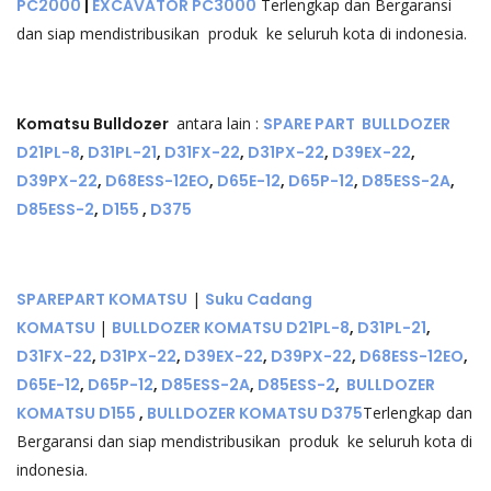
PC2000
|
EXCAVATOR PC3000
Terlengkap dan Bergaransi
dan siap mendistribusikan produk ke seluruh kota di indonesia.
Komatsu Bulldozer
antara lain :
SPARE PART BULLDOZER
D21PL-8
,
D31PL-21
,
D31FX-22
,
D31PX-22
,
D39EX-22
,
D39PX-22
,
D68ESS-12EO
,
D65E-12
,
D65P-12
,
D85ESS-2A
,
D85ESS-2
,
D155
,
D375
SPAREPART KOMATSU
|
Suku Cadang
KOMATSU
|
BULLDOZER KOMATSU
D21PL-8
,
D31PL-21
,
D31FX-22
,
D31PX-22
,
D39EX-22
,
D39PX-22
,
D68ESS-12EO
,
D65E-12
,
D65P-12
,
D85ESS-2A
,
D85ESS-2
,
BULLDOZER
KOMATSU D155
,
BULLDOZER KOMATSU D375
Terlengkap dan
Bergaransi dan siap mendistribusikan produk ke seluruh kota di
indonesia.