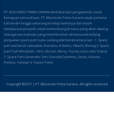
PT. BLESSINDO PRIMA SARANA Berbekal dari pengalaman untuk
kemajuan perusahaan, PT. Blessindo Prima Sarana sejak pertama
kali berdiri hingga sekarang ini tetap berkarya dan masih
mempunyai prospek untuk berkembang di masa yang akan datang.
Sebagai perusahaan yang memfokuskan dirinya pada bidang
penjualan spare part (suku cadang alat berat) antara lain : 1. Spare
part alat berat caterpillar, Komatsu, Kobelco, Hitachi, Bomag 2. Spare
part Truk Mitsubishi , Hino, Nissan, Mercy, Toyota, Isuzu dan Scania
3. Spare Part Generator Set ( Genset) Cummins, Deutz, Kubota ,
Perkins, Yanmar 4. Tractor Parts
Copyright ©2017 | PT. Blessindo Prima Sarana -All rights reserved