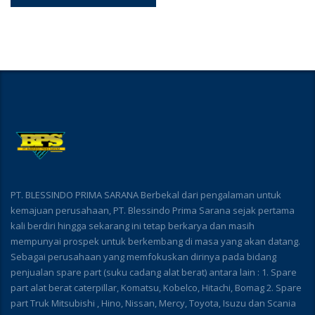
PT. BLESSINDO PRIMA SARANA Berbekal dari pengalaman untuk
kemajuan perusahaan, PT. Blessindo Prima Sarana sejak pertama
kali berdiri hingga sekarang ini tetap berkarya dan masih
mempunyai prospek untuk berkembang di masa yang akan datang.
Sebagai perusahaan yang memfokuskan dirinya pada bidang
penjualan spare part (suku cadang alat berat) antara lain : 1. Spare
part alat berat caterpillar, Komatsu, Kobelco, Hitachi, Bomag 2. Spare
part Truk Mitsubishi , Hino, Nissan, Mercy, Toyota, Isuzu dan Scania