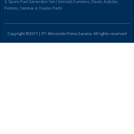
3. Spare Part Generator Set ( Genset) Cummins, Deutz, Kubota ,
Perkins, Yanmar 4. Tractor Parts
Copyright ©2017 | PT. Blessindo Prima Sarana -All rights reserved