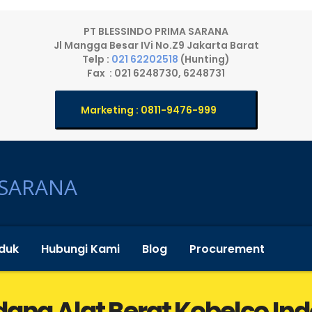
PT BLESSINDO PRIMA SARANA
Jl Mangga Besar IVi No.Z9 Jakarta Barat
Telp :
021 62202518
(Hunting)
Fax : 021 6248730, 6248731
Marketing : 0811-9476-999
duk
Hubungi Kami
Blog
Procurement
dang Alat Berat Kobelco Ind