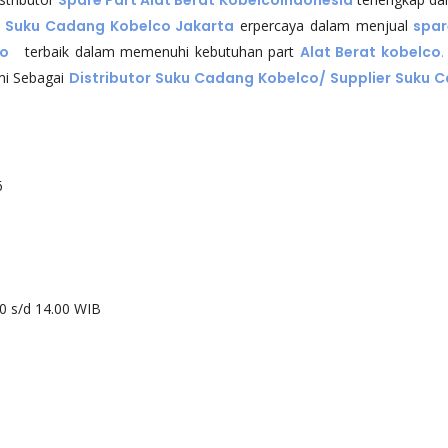
.
Suku Cadang Kobelco Jakarta
erpercaya dalam menjual
spar
co
terbaik dalam memenuhi kebutuhan part
Alat Berat kobelco
.
ami Sebagai
D
istributor Suku Cadang Kobelco
/
Supplier Suku 
6
00 s/d 14.00 WIB