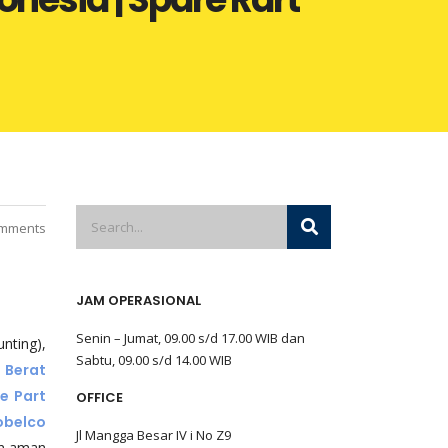
mments
JAM OPERASIONAL
Senin – Jumat, 09.00 s/d 17.00 WIB dan
unting),
Sabtu, 09.00 s/d 14.00 WIB
 Berat
e Part
OFFICE
obelco
Jl Mangga Besar IV i No Z9
an aman