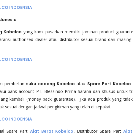
LCO INDOENSIA
donesia
g Kobelco
yang kami pasarkan memiliki jaminan product guarant
ransi authorized dealer atau distributor sesuai brand dari masing
LCO INDOENSIA
am pembelian
suku cadang Kobelco
atau
Spare Part Kobelco
ui bank account PT. Blessindo Prima Sarana dan khusus untuk tr
ng kembali (money back guarantee). jika ada produk yang tidak
dak sesuai dengan jadwal pengiriman yang telah di sepakati.
LCO INDOENSIA
Jual Spare Part
Alat Berat Kobelco
, Distributor Spare Part
Alat