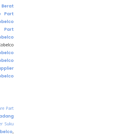
 Berat
e Part
obelco
 Part
obelco
Kobelco
obelco
obelco
upplier
obelco
re Part
Cadang
er Suku
belco
,