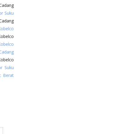
Cadang
or Suku
Cadang
Kobelco
Kobelco
Kobelco
Cadang
Kobelco
or Suku
t Berat
o