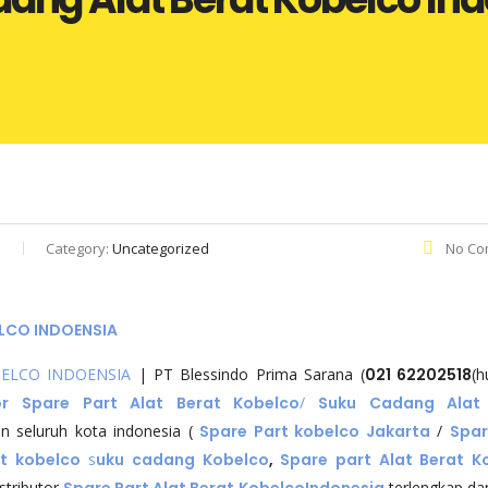
a
Category:
Uncategorized
No Co
LCO INDOENSIA
BELCO INDOENSIA
| PT Blessindo Prima Sarana (
021 62202518
(h
tor Spare Part Alat Berat Kobelco
/
Suku Cadang Alat
an seluruh kota indonesia (
Spare Part kobelco Jakarta
/
Spar
t kobelco
s
uku cadang Kobelco
,
Spare part Alat Berat K
stributor
Spare Part Alat Berat Kobelco
Indonesia
terlengkap d