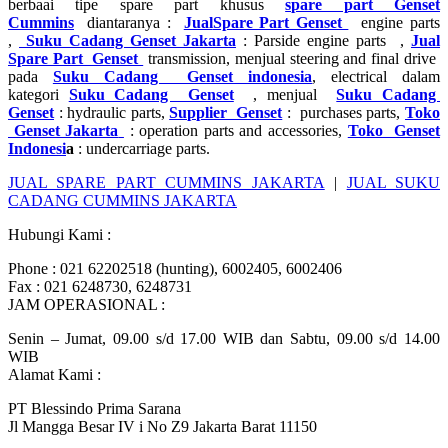
berbaai tipe spare part khusus
spare part Genset
Cummins
diantaranya :
Jual
Spare Part Genset
engine parts
,
Suku Cadang Genset Jakarta
: Parside engine parts ,
Jual
Spare Part Genset
transmission, menjual steering and final drive
pada
Suku Cadang Genset indonesia
, electrical dalam
kategori
Suku Cadang Genset
, menjual
Suku Cadang
Genset
: hydraulic parts,
Supplier Genset
: purchases parts,
Toko
Genset Jakarta
: operation parts and accessories,
Toko Genset
Indonesi
a
: undercarriage parts.
JUAL SPARE PART CUMMINS JAKARTA
|
JUAL SUKU
CADANG CUMMINS JAKARTA
Hubungi Kami :
Phone : 021 62202518 (hunting), 6002405, 6002406
Fax : 021 6248730, 6248731
JAM OPERASIONAL :
Senin – Jumat, 09.00 s/d 17.00 WIB dan Sabtu, 09.00 s/d 14.00
WIB
Alamat Kami :
PT Blessindo Prima Sarana
Jl Mangga Besar IV i No Z9 Jakarta Barat 11150