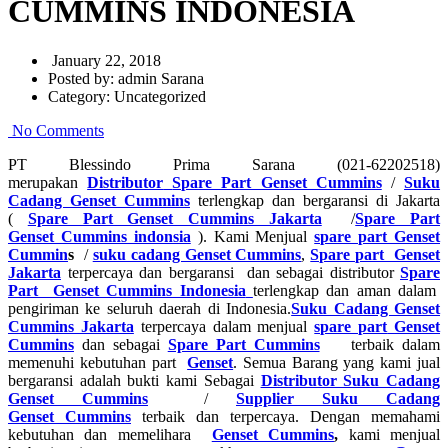
CUMMINS INDONESIA
January 22, 2018
Posted by:
admin Sarana
Category:
Uncategorized
No Comments
PT Blessindo Prima Sarana (021-62202518)
merupakan
Distributor
Spare Part Genset Cummins
/
Suku
Cadang Genset Cummins
terlengkap dan bergaransi di Jakarta
(
Spare Part Genset Cummins Jakarta
/
Spare Part
Genset Cummins indonsia
). Kami Menjual
spare part Genset
Cummin
s
/
suku cadang Genset Cummins
,
Spare part Genset
Jakarta
terpercaya dan bergaransi dan sebagai distributor
Spare
Part Genset Cummins Indonesia
terlengkap dan aman dalam
pengiriman ke seluruh daerah di Indonesia.
Suku Cadang Genset
Cummins Jakarta
terpercaya dalam menjual
spare part
Genset
Cummins
dan sebagai
Spare Part Cummins
terbaik dalam
memenuhi kebutuhan part
Genset
. Semua Barang yang kami jual
bergaransi adalah bukti kami Sebagai
Distributor Suku Cadang
Genset
Cummins
/
Supplier Suku Cadang
Genset
Cummins
terbaik dan terpercaya. Dengan memahami
kebutuhan dan memelihara
Genset Cummins
,
kami menjual