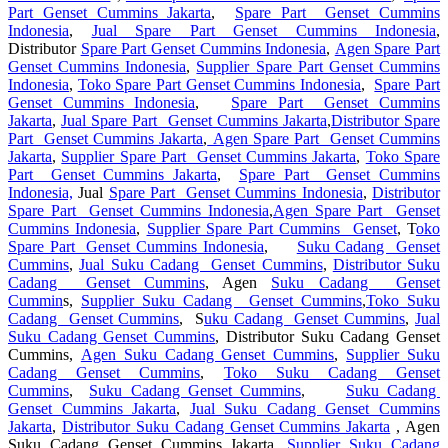
Part Genset Cummins Jakarta
,
Spare Part Genset Cummins
Indonesia
,
Jual Spare Part Genset Cummins Indonesia
,
Distributor
Spare Part Genset Cummins Indonesia
,
Agen Spare Part
Genset Cummins Indonesia
,
Supplier Spare Part Genset Cummins
Indonesia
,
Toko Spare Part Genset Cummins Indonesia
,
Spare Part
Genset Cummins Indonesia
,
Spare Part Genset Cummins
Jakarta
,
Jual Spare Part Genset Cummins Jakarta
,
Distributor Spare
Part Genset Cummins Jakarta
,
Agen Spare Part Genset Cummins
Jakarta
,
Supplier Spare Part Genset Cummins Jakarta
,
Toko Spare
Part Genset Cummins Jakarta
,
Spare Part Genset Cummins
Indonesia,
Jual
Spare Part Genset Cummins Indonesia
,
Distributor
Spare Part Genset Cummins Indonesia
,
Agen Spare Part Genset
Cummins Indonesia
,
Supplier Spare Part Cummins Genset
, T
oko
Spare Part Genset Cummins Indonesia
,
Suku Cadang Genset
Cummins
,
Jual Suku Cadang Genset Cummins
,
Distributor Suku
Cadang Genset Cummins
, Agen
Suku Cadang Genset
Cummin
s,
Supplier Suku Cadang Genset Cummins
,
Toko Suku
Cadang Genset Cummins
, S
uku Cadang Genset Cummins
,
Jual
Suku Cadang Genset Cummins
, Distributor Suku Cadang Genset
Cummins,
Agen Suku Cadang Genset Cummins
,
Supplier Suku
Cadang Genset Cummins
,
Toko Suku Cadang Genset
Cummins
,
Suku Cadang Genset Cummins
,
Suku Cadang
Genset Cummins Jakarta
,
Jual Suku Cadang Genset Cummins
Jakarta
,
Distributor Suku Cadang Genset Cummins Jakarta
, Agen
Suku Cadang Genset Cummins Jakarta,
Supplier Suku Cadang