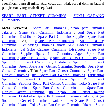
spesifikasi yang di minta atau cacat dan tidak sesuai dengan jadwal
pengiriman yang telah di sepakati.
SPARE PART GENSET CUMMINS
|
SUKU CADANG
CUMMINS
Meta Keyword :
Spare Part Cummins
,
Spare part Cummins
Jakarta
,
Spare Part Cummins Indonesia
,
Jual Spare Part
Cummins
,
Distributor Spare Part Cummins
,
Supplier Spare Part
Cummins
, Agen
Spare Part Cummins
,
Suku Cadang
Cummins
,
Suku cadang Cummins Jakarta,
Suku Cadang Cummins
Indonesia
,
jual Suku Cadang Cummins
,
Distributor Spare Part
Cummins
,
Supplier Spare Part Cummins,
Agen Spare Part
Cummins
,
Spare Part Genset,
Spare Part Genset Cummins
Jual
Spare Part Genset Cummins
,
Distributor Spare Part Genset
Cummins
,
Agen Spare Part Genset Cummins
,
Supplier Spare Part
Genset Cummins
, Toko
Spare Part Genset Cummin
s,
Spare Part
Genset Cummins
,
Jual Spare Part Genset Cummins
,
Distributor
Spare Part Genset Cummin
s,
Agen Spare Part Genset
Cummins
,
Supplier Spare Part Genset Cummins
,
Toko Spare Part
Genset Cummins
,
Spare Part Genset Cummins,
Spare Part
Genset Jakarta Cummins,
Jual Spare Part Genset Jakarta
Cummins
,
Distributor Spare Part Genset Cummins Jakarta
,
Agen
Spare Part Genset Cummins Jakarta
,
Supplier Spare Part Genset
Cummins Jakart
a,
Toko Spare Part Genset Cummins Jakarta
,
Spare