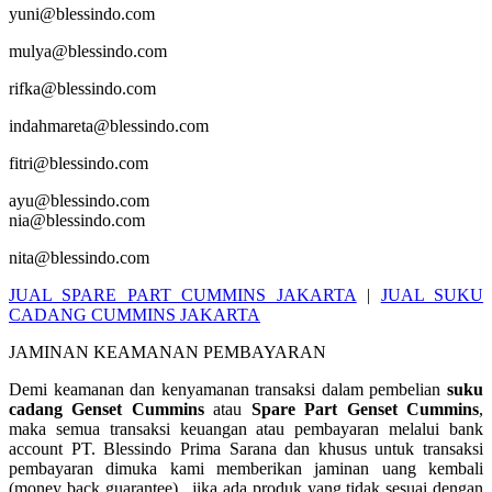
yuni@blessindo.com
mulya@blessindo.com
rifka@blessindo.com
indahmareta@blessindo.com
fitri@blessindo.com
ayu@blessindo.com
nia@blessindo.com
nita@blessindo.com
JUAL SPARE PART CUMMINS JAKARTA
|
JUAL SUKU
CADANG CUMMINS JAKARTA
JAMINAN KEAMANAN PEMBAYARAN
Demi keamanan dan kenyamanan transaksi dalam pembelian
suku
cadang Genset
Cummins
atau
Spare Part Genset
Cummins
,
maka semua transaksi keuangan atau pembayaran melalui bank
account PT. Blessindo Prima Sarana dan khusus untuk transaksi
pembayaran dimuka kami memberikan jaminan uang kembali
(money back guarantee). jika ada produk yang tidak sesuai dengan