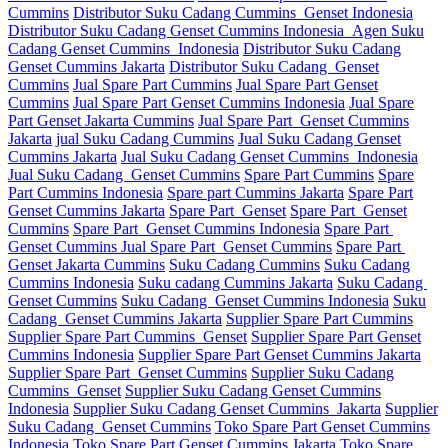
Cummins
Distributor Suku Cadang Cummins Genset Indonesia
Distributor Suku Cadang Genset Cummins Indonesia Agen Suku
Cadang Genset Cummins Indonesia
Distributor Suku Cadang
Genset Cummins Jakarta
Distributor Suku Cadang Genset
Cummins
Jual Spare Part Cummins
Jual Spare Part Genset
Cummins
Jual Spare Part Genset Cummins Indonesia
Jual Spare
Part Genset Jakarta Cummins
Jual Spare Part Genset Cummins
Jakarta
jual Suku Cadang Cummins
Jual Suku Cadang Genset
Cummins Jakarta
Jual Suku Cadang Genset Cummins Indonesia
Jual Suku Cadang Genset Cummins
Spare Part Cummins
Spare
Part Cummins Indonesia
Spare part Cummins Jakarta
Spare Part
Genset Cummins Jakarta
Spare Part Genset
Spare Part Genset
Cummins
Spare Part Genset Cummins Indonesia
Spare Part
Genset Cummins Jual Spare Part Genset Cummins
Spare Part
Genset Jakarta Cummins
Suku Cadang Cummins
Suku Cadang
Cummins Indonesia
Suku cadang Cummins Jakarta
Suku Cadang
Genset Cummins
Suku Cadang Genset Cummins Indonesia
Suku
Cadang Genset Cummins Jakarta
Supplier Spare Part Cummins
Supplier Spare Part Cummins Genset
Supplier Spare Part Genset
Cummins Indonesia
Supplier Spare Part Genset Cummins Jakarta
Supplier Spare Part Genset Cummins
Supplier Suku Cadang
Cummins Genset
Supplier Suku Cadang Genset Cummins
Indonesia
Supplier Suku Cadang Genset Cummins Jakarta
Supplier
Suku Cadang Genset Cummins
Toko Spare Part Genset Cummins
Indonesia
Toko Spare Part Genset Cummins Jakarta
Toko Spare