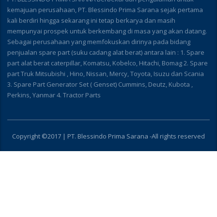
kemajuan perusahaan, PT. Blessindo Prima Sarana sejak pertama
kali berdiri hingga sekarang ini tetap berkarya dan masih
mempunyai prospek untuk berkembang di masa yang akan datang.
Sebagai perusahaan yang memfokuskan dirinya pada bidang
penjualan spare part (suku cadang alat berat) antara lain : 1. Spare
part alat berat caterpillar, Komatsu, Kobelco, Hitachi, Bomag 2. Spare
part Truk Mitsubishi , Hino, Nissan, Mercy, Toyota, Isuzu dan Scania
3. Spare Part Generator Set ( Genset) Cummins, Deutz, Kubota ,
Perkins, Yanmar 4. Tractor Parts
Copyright ©2017 | PT. Blessindo Prima Sarana -All rights reserved