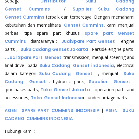
Sebagai
Distributor Suku Cadang
Genset
Cummins
/
Supplier Suku Cadang
Genset
Cummins
terbaik dan terpercaya. Dengan memahami
kebutuhan dan memelihara
Genset Cummins
,
kami menjual
berbaai tipe spare part khusus
spare part Genset
Cummins
diantaranya :
Jual
Spare Part Genset
engine
parts ,
Suku Cadang Genset Jakarta
: Parside engine parts
,
Jual Spare Part Genset
transmission, menjual steering and
final drive pada
Suku Cadang Genset indonesia
, electrical
dalam kategori
Suku Cadang Genset
, menjual
Suku
Cadang Genset
: hydraulic parts,
Supplier Genset
:
purchases parts,
Toko Genset Jakarta
: operation parts and
accessories,
Toko Genset Indonesi
a
: undercarriage parts.
AGEN SPARE PART CUMMINS INDONESIA
|
AGEN SUKU
CADANG CUMMINS INDONESIA
Hubungi Kami :