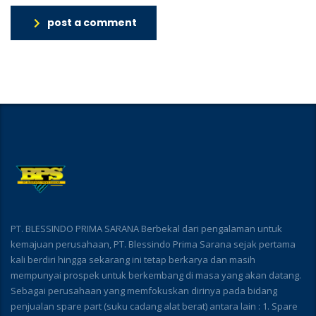
post a comment
PT. BLESSINDO PRIMA SARANA Berbekal dari pengalaman untuk
kemajuan perusahaan, PT. Blessindo Prima Sarana sejak pertama
kali berdiri hingga sekarang ini tetap berkarya dan masih
mempunyai prospek untuk berkembang di masa yang akan datang.
Sebagai perusahaan yang memfokuskan dirinya pada bidang
penjualan spare part (suku cadang alat berat) antara lain : 1. Spare