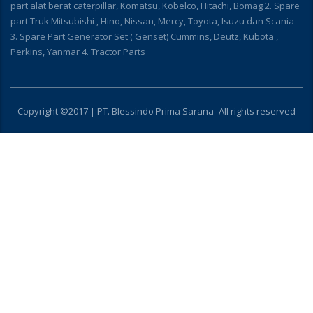
part alat berat caterpillar, Komatsu, Kobelco, Hitachi, Bomag 2. Spare
part Truk Mitsubishi , Hino, Nissan, Mercy, Toyota, Isuzu dan Scania
3. Spare Part Generator Set ( Genset) Cummins, Deutz, Kubota ,
Perkins, Yanmar 4. Tractor Parts
Copyright ©2017 | PT. Blessindo Prima Sarana -All rights reserved