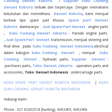
Cadang Genset
Kubota
/
Supplier Suku Cadang
Genset
Kubota
terbaik dan terpercaya. Dengan memahami
kebutuhan dan memelihara
Genset Kubota
,
kami menjual
berbaai tipe spare part khusus
spare part Genset
Kubota
diantaranya :
Jual
Spare Part Genset
engine parts
,
Suku Cadang Genset Jakarta
: Parside engine parts
,
Jual Spare Part Genset
transmission, menjual steering and
final drive pada
Suku Cadang Genset indonesia
,
electrical
dalam kategori
Suku Cadang Genset
, menjual
Suku
Cadang Genset
: hydraulic parts,
Supplier Genset
:
purchases parts,
Toko Genset Jakarta
: operation parts and
accessories,
Toko Genset Indonesia
: undercarriage parts.
AGEN SPARE PART GENSET KUBOTA INDONESIA
|
AGEN
SUKU CADANG GENSET KUBOTA INDONESIA
Hubungi Kami :
Phone : 021 62202518 (hunting), 6002405, 6002406