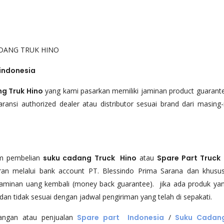
DANG TRUK HINO
 indonesia
g Truk Hino
yang kami pasarkan memiliki jaminan product guarant
ransi authorized dealer atau distributor sesuai brand dari masing
am pembelian
suku cadang Truck Hino
atau
Spare Part Truck
n melalui bank account PT. Blessindo Prima Sarana dan khusu
minan uang kembali (money back guarantee). jika ada produk yan
 dan tidak sesuai dengan jadwal pengiriman yang telah di sepakati.
gangan atau penjualan
Spare part Indonesia
/
Suku Cadan