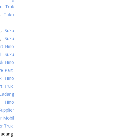
rt Truk
,
Toko
a
,
Suku
a
,
Suku
rt Hino
al Suku
uk Hino
re Part
uk Hino
rt Truk
 Cadang
t Hino
Supplier
er Mobil
er Truk
Cadang