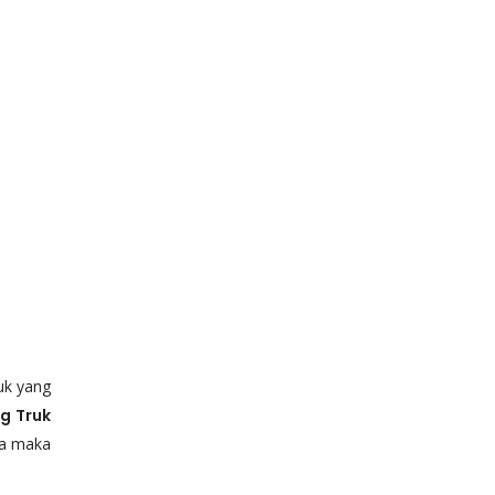
uk yang
g Truk
ma maka