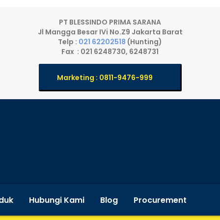
PT BLESSINDO PRIMA SARANA
Jl Mangga Besar IVi No.Z9 Jakarta Barat
Telp :
021 62202518
(Hunting)
Fax : 021 6248730, 6248731
Marketing : 0811-9476-999
duk
Hubungi Kami
Blog
Procurement