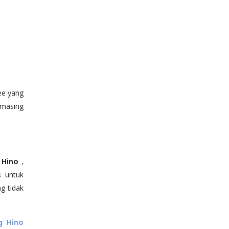
ee yang
-masing
 Hino
,
s untuk
g tidak
g Hino