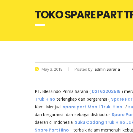
TOKO SPARE PART T
May 3, 2018
Posted by:
admin Sarana
PT. Blessindo Prima Sarana (
021 62202518
) me
Truk Hino
terlengkap dan bergaransi (
Spare Par
Kami Menjual
spare part Mobil Truk Hino
/
su
dan bergaransi dan sebagai distributor
Spare Par
daerah di Indonesia.
Suku Cadang Truk Hino Ja
Spare Part Hino
terbaik dalam memenuhi kebu