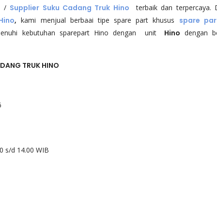
o
/
Supplier Suku Cadang Truk Hino
terbaik dan terpercaya.
Hino
,
kami menjual berbaai tipe spare part khusus
spare par
hi kebutuhan sparepart Hino dengan unit
Hino
dengan be
DANG TRUK HINO
6
00 s/d 14.00 WIB