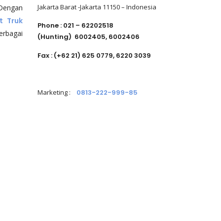
Jakarta Barat -Jakarta 11150 – Indonesia
 Dengan
t Truk
Phone : 021 – 62202518
rbagai
(Hunting)
6002405, 6002406
Fax : (+62 21) 625 0779, 6220 3039
Marketing
:
0813-222-999-85