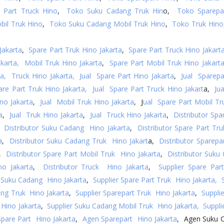
 Part Truck Hino
,
Toko Suku Cadang Truk Hin
o,
Toko Sparepa
bil Truk Hino
,
Toko Suku Cadang Mobil Truk Hino
,
Toko Truk Hino
Jakarta
,
Spare Part Truk Hino Jakarta
,
Spare Part Truck Hino Jakart
karta,
Mobil Truk Hino Jakarta
,
Spare Part Mobil Truk Hino Jakart
ta, Truck Hino Jakarta,
Jual Spare Part Hino Jakarta
,
Jual Sparepa
are Part Truk Hino Jakarta,
Jual Spare Part Truck Hino Jakart
a,
Ju
no Jakarta
,
Jual Mobil Truk Hino Jakarta
, J
ual Spare Part Mobil Tr
a
,
Jual Truk Hino Jakarta
,
Jual Truck Hino Jakarta
,
Distributor Spa
,
Distributor Suku Cadang Hino Jakarta
,
Distributor Spare Part Tr
a
,
Distributor Suku Cadang Truk Hino Jakart
a,
Distributor Sparepa
,
Distributor Spare Part Mobil Truk Hino Jakarta
,
Distributor Suku
no Jakarta
,
Distributor Truck Hino Jakarta
,
Supplier Spare Par
r Suku Cadang Hino Jakarta
,
Supplier Spare Part Truk Hino Jakarta,
ang Truk Hino Jakarta
,
Supplier Sparepart Truk Hino Jakarta
,
Suppli
 Hino Jakarta
,
Supplier Suku Cadang Mobil Truk Hino Jakarta,
Suppli
pare Part Hino Jakarta
,
Agen Sparepart Hino Jakarta
, Agen Suku 