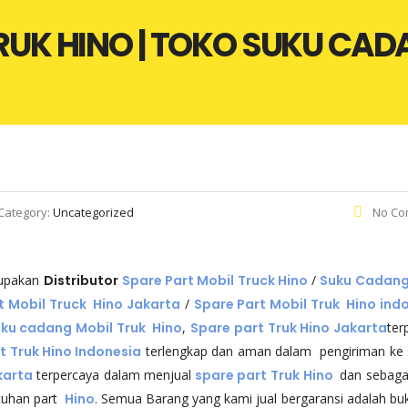
RUK HINO | TOKO SUKU CAD
Category:
Uncategorized
No Co
rupakan
Distributor
Spare Part Mobil Truck
Hino
/
Suku Cadang
t Mobil Truck Hino Jakarta
/
Spare Part Mobil Truk Hino ind
ku cadang Mobil Truk Hino
,
Spare part Truk Hino Jakarta
ter
t Truk Hino Indonesia
terlengkap dan aman dalam pengiriman ke 
karta
terpercaya dalam menjual
spare part Truk
Hino
dan sebag
tuhan part
Hino
. Semua Barang yang kami jual bergaransi adalah buk