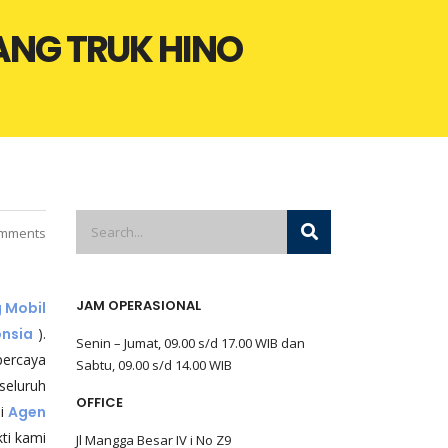
ANG TRUK HINO
mments
JAM OPERASIONAL
 Mobil
onsia
).
Senin – Jumat, 09.00 s/d 17.00 WIB dan
percaya
Sabtu, 09.00 s/d 14.00 WIB
seluruh
OFFICE
ai
Agen
ti kami
Jl Mangga Besar IV i No Z9