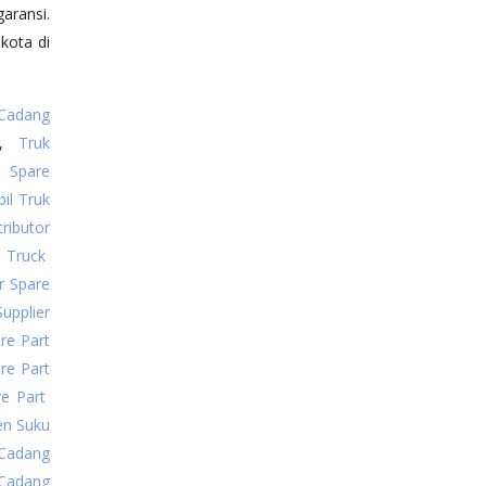
aransi.
kota di
Cadang
,
Truk
l Spare
il Truk
tributor
t Truck
or Spare
Supplier
re Part
are Part
re Part
en Suku
 Cadang
Cadang