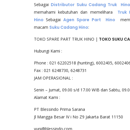
Sebagai
Distributor Suku Cadang Truk Hin
memahami kebutuhan dan memelihara
Truk 
Hino
Sebagai
Agen Spare Part Hino
memenu
macam
Suku Cadang Hino
:
TOKO SPARE PART TRUK HINO |
TOKO SUKU CA
Hubungi Kami :
Phone : 021 62202518 (hunting), 6002405, 600240
Fax : 021 6248730, 6248731
JAM OPERASIONAL :
Senin – Jumat, 09.00 s/d 17.00 WIB dan Sabtu, 09.
Alamat Kami :
PT Blessindo Prima Sarana
Jl Mangga Besar IV i No Z9 Jakarta Barat 11150
yuni@blessindo.com